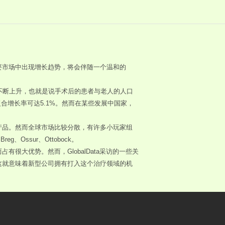
主要市场中出现增长趋势，将会伴随一个温和的
比例在不断上升，也就是说手术后的患者与老人的人口
合增长率可达5.1%。然而在某些发展中国家，
。
产品。然而全球市场比较分散，有许多小玩家组
Ossur、Ottobock。
大优势。然而，GlobalData采访的一些关
这就意味着新型公司拥有打入这个治疗领域的机